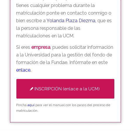
(certificados de formación continúa) para
formalizar la matrícula.Cuando hagas el
registro acuérdate de seleccionar el Campus
de Moncloa para que aparezca el curso. Y si
tienes cualquier problema durante la
matriculación ponte en contacto conmigo o
bien escribe a
Yolanda Plaza Diezma
,
que es
la persona responsable de las
matriculaciones en la UCM.
Si eres
empresa
, puedes solicitar información
a la Universidad para la gestión del fondo de
formación de la Fundae. Infórmate en este
enlace
.
INSCRIPCIÓN (enlace a la UCM)