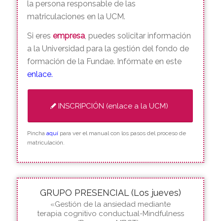
de Moncloa para que aparezca el curso. Y si
tienes cualquier problema durante la
matriculación ponte en contacto conmigo o
bien escribe a
Yolanda Plaza Diezma
,
que es
la persona responsable de las
matriculaciones en la UCM.
Si eres
empresa
, puedes solicitar información
a la Universidad para la gestión del fondo de
formación de la Fundae. Infórmate en este
enlace
.
INSCRIPCIÓN (enlace a la UCM)
Pincha
aquí
para ver el manual con los pasos del proceso de
matriculación.