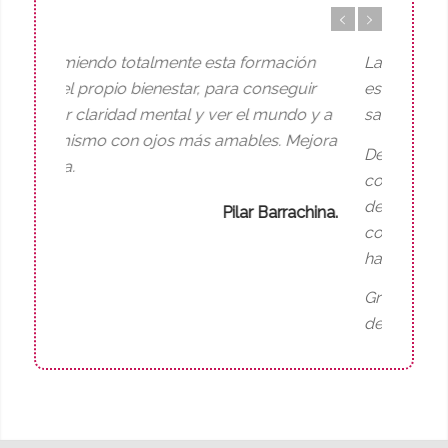
La sensación general al finalizar el curso
es de paz, estar en paz conmigo misma y
satisfecha.
De repente, los juicios de valor (tan
comunes en mi mente hacia mi persona)
desaparecen. Soy más benevolente
conmigo misma y por tanto, supongo que
hacia los demás.
Gracias Almudena, por permitirme
descubrir que parar en la vida y apreciar
que respiro. Estoy viva y es maravilloso.
Sin duda, recomendaré este curso.
Beatriz