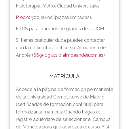
Mañana de práctica intensiva:
21 de
noviembre (sábado) de 2026 (Manzanares el
Real).
Lugar:
Facultad de Enfermería, Podología y
Fisioterapia. Metro: Ciudad Universitaria.
Precio:
300 euros (plazas limitadas).
ETCS para alumnos de grados de la UCM.
Si tienes cualquier duda puedes contactar
con la codirectora del curso: Almudena de
Andrés (
669509411
o
almdeand@ucm.es
)
MATRÍCULA
Accede a la página de formación permanente
de la Universidad Complutense de Madrid