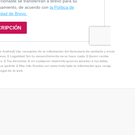
 Andrés|| Uso: recepción de la información del formulario de contacto y envío
iones. || Legalidad: Sin tu consentimiento no se hace nada. || Quién recibe
die. || Tus derechos: Si en cualquier momento quieres acceder a tus datos,
 que pedirlo. || Más info: Puedes ver como trato toda la información que recojo
egal de la web.