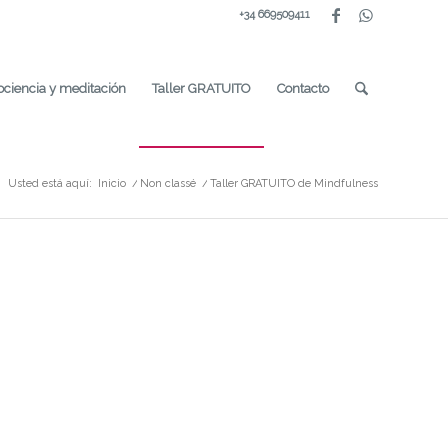
+34 669509411
ociencia y meditación
Taller GRATUITO
Contacto
Usted está aquí:
Inicio
/
Non classé
/
Taller GRATUITO de Mindfulness