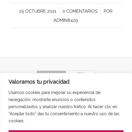
/
/
25 OCTUBRE 2021
0 COMENTARIOS
POR
ADMIN8429
Valoramos tu privacidad
Usamos cookies para mejorar su experiencia de
navegación, mostrarte anuncios o contenidos
personalizados y analizar nuestro tráfico. Al hacer clic en
Teléfono de información:
+34 669509411
“Aceptar todo” das tu consentimiento a nuestro uso de las
E-mail:
almdeand@ucm.es
cookies.